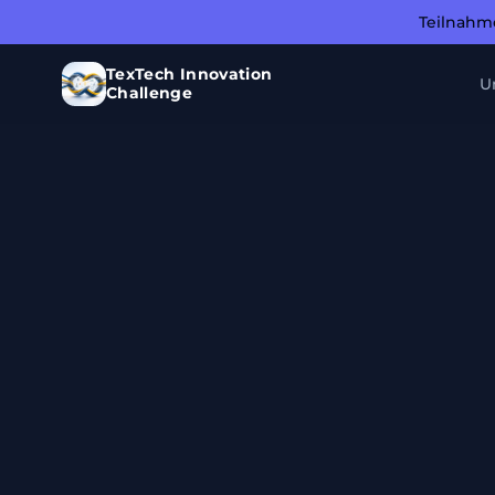
Teilnahm
TexTech Innovation
U
Challenge