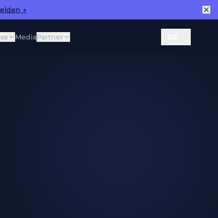
elden →
sse
Media
Partner
DE